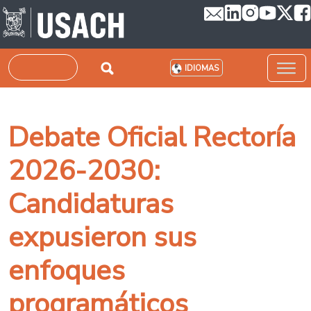
Pasar al contenido principal
Buscar
IDIOMAS
Debate Oficial Rectoría
2026-2030:
Candidaturas
expusieron sus
enfoques
programáticos