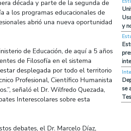
Est
mera década y parte de la segunda de
Uni
ofía a los programas educacionales de
Usa
fesionales abrió una nueva oportunidad
y n
Est
Est
nisterio de Educación, de aquí a 5 años
pre
centes de Filosofía en el sistema
int
 estar desplegada por todo el territorio
Int
écnico Profesional, Científico Humanista
Dep
se 
os.”, señaló el Dr. Wilfredo Quezada,
Tes
bates Interescolares sobre esta
tos debates, el Dr. Marcelo Díaz,