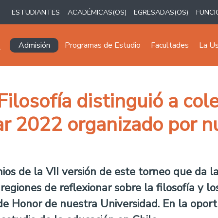
ESTUDIANTES
ACADÉMICAS(OS)
EGRESADAS(OS)
FUNCI
Navegación principal
Admisión
Programas de Estudio
Facultades
La U
ilosofía distinguió a col
ar 2022 organizado por n
os de la VII versión de este torneo que da l
 regiones de reflexionar sobre la filosofía y
 de Honor de nuestra Universidad. En la opor