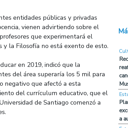
tes entidades públicas y privadas
cencia, vienen advirtiendo sobre el
Má
y profesores que experimentará el
 y la Filosofía no está exento de esto.
Cul
Rec
ducar en 2019, indicó que la
rea
tes del área superaría los 5 mil para
can
to negativo que afectó a esta
Mus
ento del currículum educativo, que el
Est
 Universidad de Santiago comenzó a
Pla
exc
es.
a a