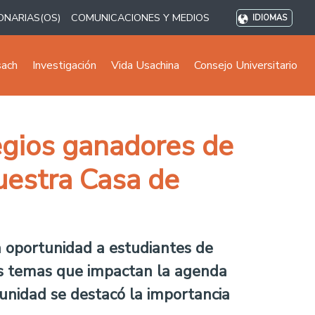
ONARIAS(OS)
COMUNICACIONES Y MEDIOS
IDIOMAS
sach
Investigación
Vida Usachina
Consejo Universitario
egios ganadores de
uestra Casa de
a oportunidad a estudiantes de
 los temas que impactan la agenda
tunidad se destacó la importancia