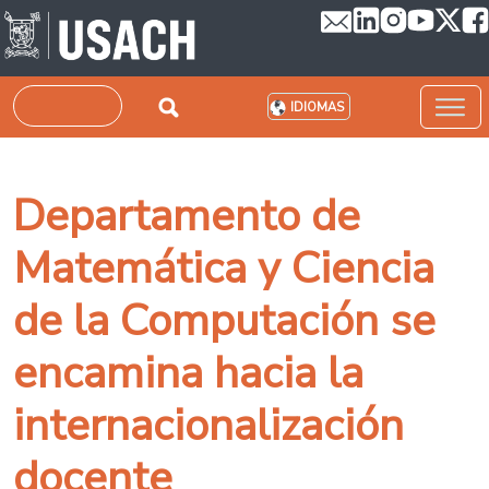
Pasar al contenido principal
Buscar
IDIOMAS
Departamento de
Matemática y Ciencia
de la Computación se
encamina hacia la
internacionalización
docente