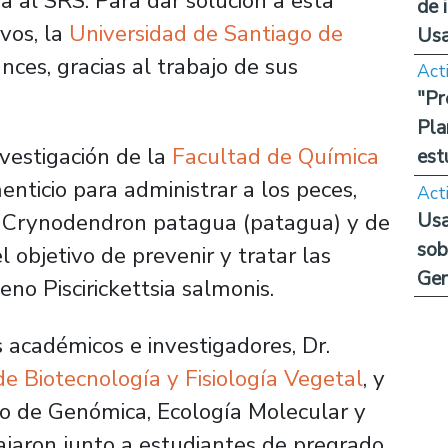
a al SRS. Para dar solución a esta
de 
vos, la
Universidad de Santiago de
Us
ces, gracias al trabajo de sus
Act
"Pr
Pla
vestigación de la
Facultad de Química
est
enticio para administrar a los peces,
Act
Usa
e
Crynodendron patagua
(patagua) y de
sob
l objetivo de prevenir y tratar las
Ge
ógeno
Piscirickettsia salmonis.
s académicos e investigadores, Dr.
de Biotecnología y Fisiología Vegetal
, y
rio de Genómica, Ecología Molecular y
ajaron junto a estudiantes de pregrado