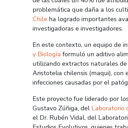
de las cuales un 40% fue atribuid
problemática que daña a los culti
Chile
ha logrado importantes avan
investigadoras e investigadores.
En este contexto, un equipo de in
y Biología
formuló un aditivo alim
utilizando extractos naturales d
Aristotelia chilensis
(maqui), con e
infecciones causadas por el pat
Este proyecto fue liderado por lo
Gustavo Zúñiga, del
Laboratorio 
el Dr. Rubén Vidal, del Laborato
Estudios Evolutivos, quienes trab