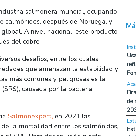
a industria salmonera mundial, ocupando
de salmónidos, después de Noruega, y
Má
global. A nivel nacional, este producto
ués del cobre.
Inst
Usa
versos desafíos, entre los cuales
ref
medades que amenazan la estabilidad y
Fon
 las más comunes y peligrosas es la
Aca
(SRS), causada por la bacteria
Dra
de 
20
rma
Salmonexpert,
en 2021 las
Est
 de la mortalidad entre los salmónidos,
Est