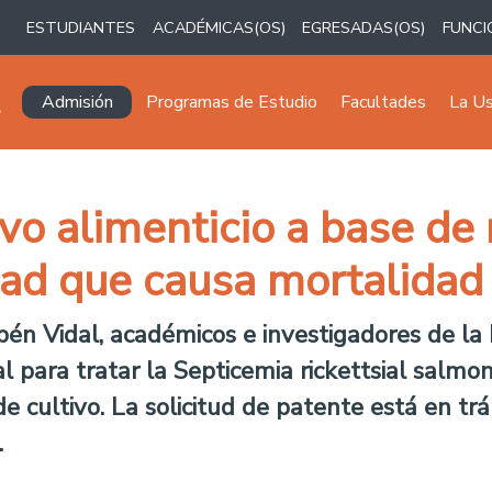
ESTUDIANTES
ACADÉMICAS(OS)
EGRESADAS(OS)
FUNCI
Navegación principal
Admisión
Programas de Estudio
Facultades
La U
ivo alimenticio a base d
ad que causa mortalidad
bén Vidal, académicos e investigadores de la
l para tratar la Septicemia rickettsial salm
de cultivo. La solicitud de patente está en tr
.