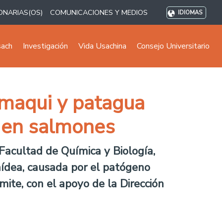
ONARIAS(OS)
COMUNICACIONES Y MEDIOS
IDIOMAS
sach
Investigación
Vida Usachina
Consejo Universitario
e maqui y patagua
 en salmones
 Facultad de Química y Biología,
onídea, causada por el patógeno
ámite, con el apoyo de la Dirección