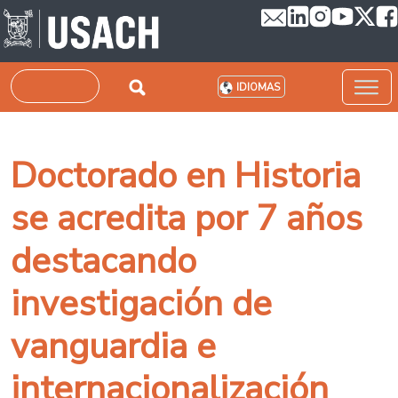
Pasar al contenido principal
Buscar
IDIOMAS
Doctorado en Historia
se acredita por 7 años
destacando
investigación de
vanguardia e
internacionalización