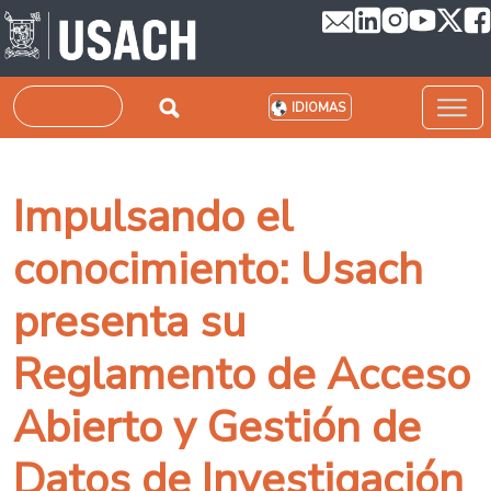
Pasar al contenido principal
Buscar
IDIOMAS
Impulsando el
conocimiento: Usach
presenta su
Reglamento de Acceso
Abierto y Gestión de
Datos de Investigación