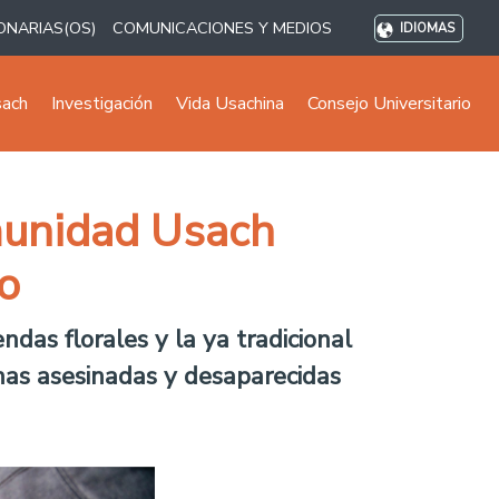
ONARIAS(OS)
COMUNICACIONES Y MEDIOS
IDIOMAS
sach
Investigación
Vida Usachina
Consejo Universitario
munidad Usach
o
endas florales y la ya tradicional
nas asesinadas y desaparecidas