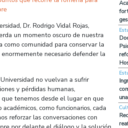
Aca
bre
for
ges
ersidad, Dr. Rodrigo Vidal Rojas,
Est
uerda un momento oscuro de nuestra
Doc
ncia como comunidad para conservar la
Psi
e enormemente necesario defender la
ref
Hos
Est
Universidad no vuelvan a sufrir
Ing
ciones y pérdidas humanas,
com
una
a que tenemos desde el lugar en que
 académicos, como funcionarios, cada
Cul
Rec
s reforzar las conversaciones con
rea
re por delante el diálogo y la solución