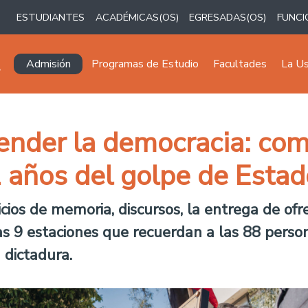
ESTUDIANTES
ACADÉMICAS(OS)
EGRESADAS(OS)
FUNCI
Navegación principal
Admisión
Programas de Estudio
Facultades
La U
ender la democracia: co
años del golpe de Estad
cicios de memoria, discursos, la entrega de ofr
s 9 estaciones que recuerdan a las 88 perso
 dictadura.