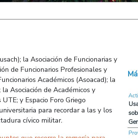
sach); la Asociación de Funcionarias y
ción de Funcionarios Profesionales y
Má
 Funcionarios Académicos (Asoacad); la
 la Asociación de Académicos y
Act
s UTE; y Espacio Foro Griego
Usa
iversitaria para recordar a las y los
sob
adura cívico militar.
Ge
Pro
untos que recorre la romería para