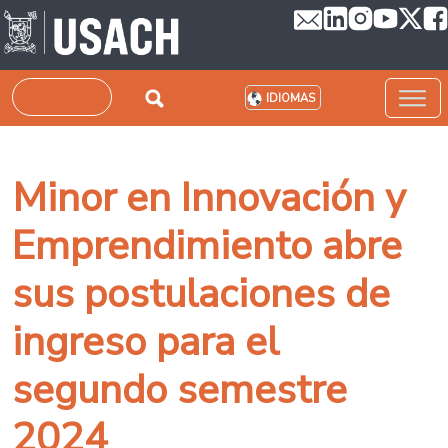
Pasar al contenido principal
Buscar
IDIOMAS
Minor en Innovación y
Emprendimiento abre
sus postulaciones de
ingreso para el
segundo semestre
2024