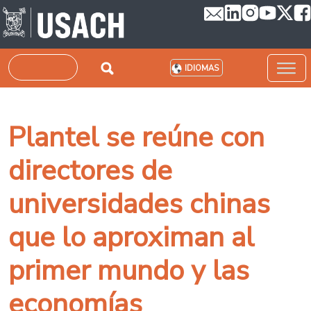
Pasar al contenido principal
Buscar
IDIOMAS
Plantel se reúne con
directores de
universidades chinas
que lo aproximan al
primer mundo y las
economías