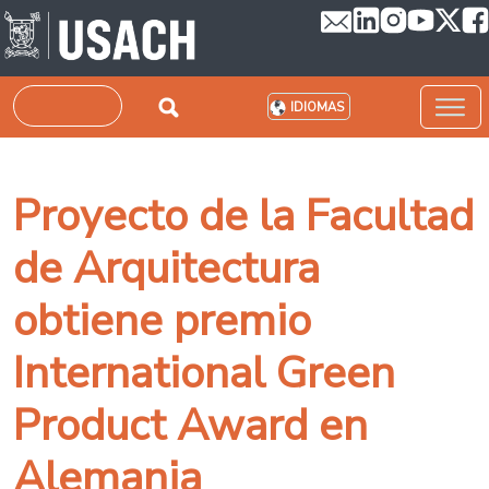
Pasar al contenido principal
Buscar
IDIOMAS
Proyecto de la Facultad
de Arquitectura
obtiene premio
International Green
Product Award en
Alemania