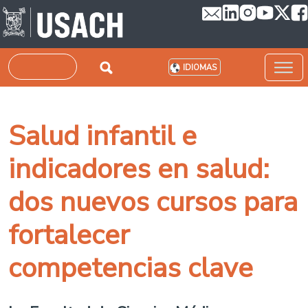
Pasar al contenido principal
Buscar
IDIOMAS
Salud infantil e
indicadores en salud:
dos nuevos cursos para
fortalecer
competencias clave