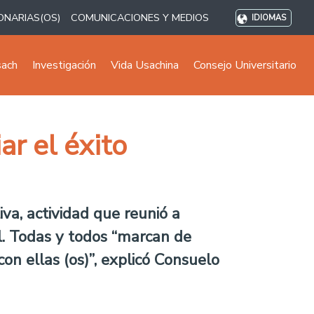
ONARIAS(OS)
COMUNICACIONES Y MEDIOS
IDIOMAS
sach
Investigación
Vida Usachina
Consejo Universitario
r el éxito
iva, actividad que reunió a
el. Todas y todos “marcan de
on ellas (os)”, explicó Consuelo