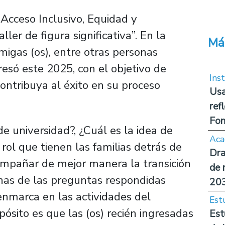
Acceso Inclusivo, Equidad y
ller de figura significativa”. En la
Má
amigas (os), entre otras personas
esó este 2025, con el objetivo de
Inst
ntribuya al éxito en su proceso
Usa
ref
Fon
 universidad?, ¿Cuál es la idea de
Aca
 rol que tienen las familias detrás de
Dra
mpañar de mejor manera la transición
de 
unas de las preguntas respondidas
20
enmarca en las actividades del
Est
opósito es que las (os) recién ingresadas
Est