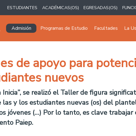
ESTUDIANTES
ACADÉMICAS(OS)
EGRESADAS(OS)
FUNCI
Navegación principal
Admisión
Programas de Estudio
Facultades
La U
es de apoyo para potencia
udiantes nuevos
cia”, se realizó el Taller de figura significat
 las y los estudiantes nuevas (os) del plant
 jóvenes (…) Por lo tanto, es clave trabajar c
mento Paiep.