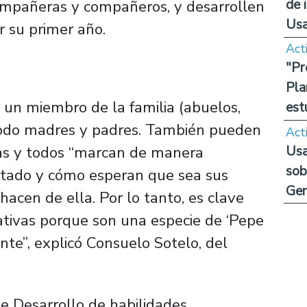
de 
ompañeras y compañeros, y desarrollen
Us
r su primer año.
Act
"Pr
Pla
r un miembro de la familia (abuelos,
est
 todo madres y padres. También pueden
Act
Usa
odas y todos “marcan de manera
sob
ntado y cómo esperan que sea sus
Ge
hacen de ella. Por lo tanto, es clave
icativas porque son una especie de ‘Pepe
ante”, explicó Consuelo Sotelo, del
e Desarrollo de habilidades