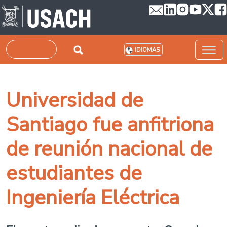
Pasar al contenido principal
Buscar
IDIOMAS
Universidad de
Santiago fue anfitriona
de reunión nacional de
estudiantes de
Ingeniería Eléctrica