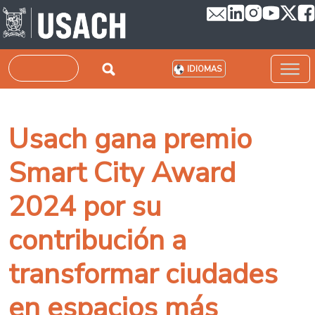
Pasar al contenido principal
Buscar
IDIOMAS
Usach gana premio
Smart City Award
2024 por su
contribución a
transformar ciudades
en espacios más