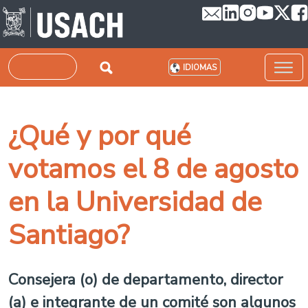
Pasar al contenido principal
Buscar
IDIOMAS
¿Qué y por qué
votamos el 8 de agosto
en la Universidad de
Santiago?
Consejera (o) de departamento, director
(a) e integrante de un comité son algunos