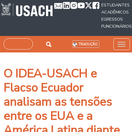
Passar para o conteúdo principal
ESTUDANTES
ACADÊMICOS
EGRESSOS
FUNCIONÁRIOS
Pesquisar
TRADUÇÃO
O IDEA-USACH e
Flacso Ecuador
analisam as tensões
entre os EUA e a
América Latina diante