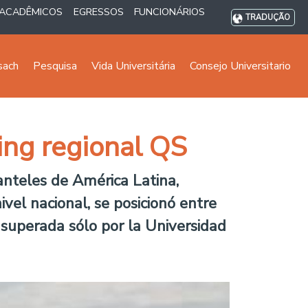
ACADÊMICOS
EGRESSOS
FUNCIONÁRIOS
TRADUÇÃO
sach
Pesquisa
Vida Universitária
Consejo Universitario
ing regional QS
anteles de América Latina,
vel nacional, se posicionó entre
e superada sólo por la Universidad