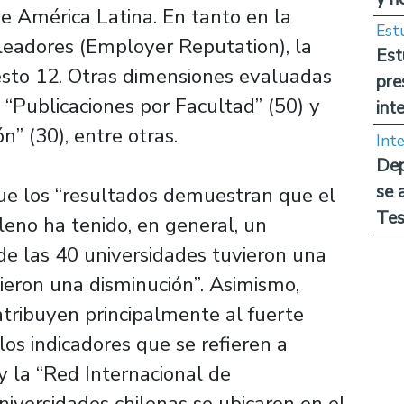
de América Latina. En tanto en la
Est
leadores (Employer Reputation), la
Est
esto 12. Otras dimensiones evaluadas
pre
, “Publicaciones por Facultad” (50) y
int
n” (30), entre otras.
Int
Dep
se 
que los “resultados demuestran que el
Tes
leno ha tenido, en general, un
de las 40 universidades tuvieron una
vieron una disminución”. Asimismo,
atribuyen principalmente al fuerte
os indicadores que se refieren a
 la “Red Internacional de
niversidades chilenas se ubicaron en el