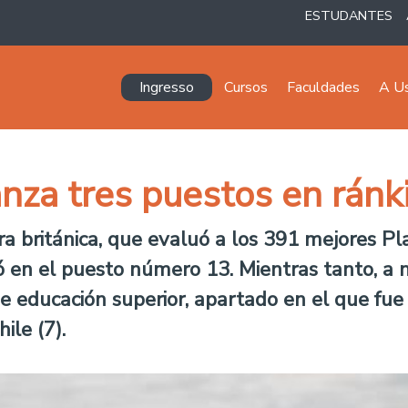
ESTUDANTES
Navegación principal
Ingresso
Cursos
Faculdades
A U
nza tres puestos en ránk
a británica, que evaluó a los 391 mejores Pl
 en el puesto número 13. Mientras tanto, a ni
s de educación superior, apartado en el que fu
ile (7).