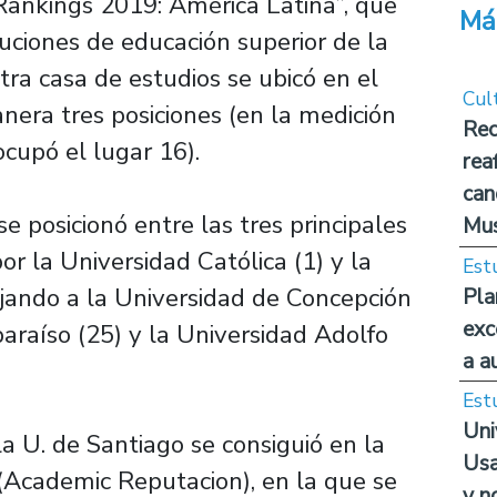
Rankings 2019: América Latina”, que
Má
tuciones de educación superior de la
tra casa de estudios se ubicó en el
Cul
era tres posiciones (en la medición
Rec
cupó el lugar 16).
rea
can
se posicionó entre las tres principales
Mus
or la Universidad Católica (1) y la
Est
ajando a la Universidad de Concepción
Pla
exc
paraíso (25) y la Universidad Adolfo
a a
Est
Uni
a U. de Santiago se consiguió en la
Usa
(Academic Reputacion), en la que se
y n