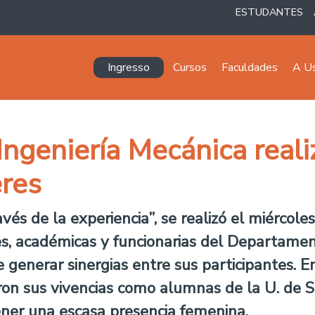
ESTUDANTES
Navegación principal
Ingresso
Cursos
Faculdades
A U
ngeniería Mecánica reali
eres
vés de la experiencia”, se realizó el miércol
s, académicas y funcionarias del Departamen
 generar sinergias entre sus participantes. En
ron sus vivencias como alumnas de la U. de Sa
tener una escasa presencia femenina.