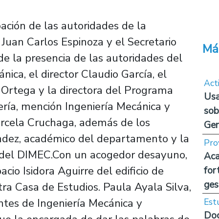
pación de las autoridades de la
 Juan Carlos Espinoza y el Secretario
Má
 la presencia de las autoridades del
ca, el director Claudio García, el
Act
 Ortega y la directora del Programa
Usa
ería, mención Ingeniería Mecánica y
sob
arcela Cruchaga, además de los
Ge
ndez, académico del departamento y la
Pro
ia del DIMEC.Con un acogedor desayuno,
Aca
pacio Isidora Aguirre del edificio de
for
ges
ra Casa de Estudios. Paula Ayala Silva,
ntes de Ingeniería Mecánica y
Est
Doc