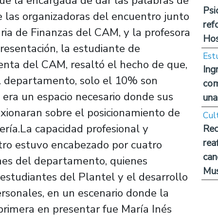
ue la encargada de dar las palabras de
Psi
 las organizadoras del encuentro junto
ref
ria de Finanzas del CAM, y la profesora
Hos
esentación, la estudiante de
Est
denta del CAM, resaltó el hecho de que,
Ing
l departamento, solo el 10% son
com
o era un espacio necesario donde sus
una
exionaran sobre el posicionamiento de
Cul
ería.La capacidad profesional y
Rec
rea
tro estuvo encabezado por cuatro
can
ones del departamento, quienes
Mus
estudiantes del Plantel y el desarrollo
ersonales, en un escenario donde la
primera en presentar fue María Inés