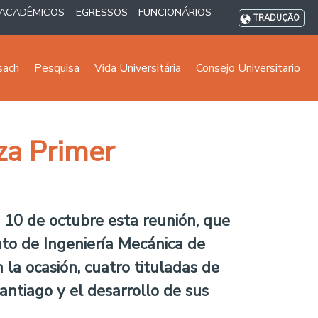
ACADÊMICOS
EGRESSOS
FUNCIONÁRIOS
TRADUÇÃO
sach
Pesquisa
Vida Universitária
Consejo Universitario
za Primer
es 10 de octubre esta reunión, que
to de Ingeniería Mecánica de
 la ocasión, cuatro tituladas de
ntiago y el desarrollo de sus