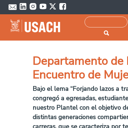
Passar para o conteúdo principal
Pesquisar
Departamento de I
Encuentro de Muj
Bajo el lema “Forjando lazos a tra
congregó a egresadas, estudiante
nuestro Plantel con el objetivo de
distintas generaciones compartie
carreras, que se caracteriza por 