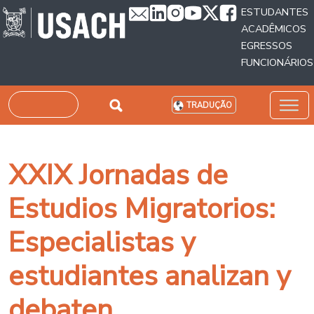
Passar para o conteúdo principal
ESTUDANTES
ACADÊMICOS
EGRESSOS
FUNCIONÁRIOS
Pesquisar
TRADUÇÃO
XXIX Jornadas de
Estudios Migratorios:
Especialistas y
estudiantes analizan y
debaten