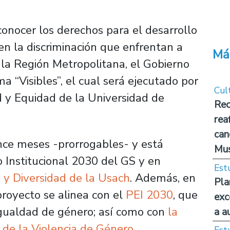
onocer los derechos para el desarrollo
en la discriminación que enfrentan a
Má
la Región Metropolitana, el Gobierno
a “Visibles”, el cual será ejecutado por
Cul
d y Equidad de la Universidad de
Rec
rea
can
nce meses -prorrogables- y está
Mus
 Institucional 2030 del GS y en
Est
 y Diversidad de la Usach
. Además, en
Pla
 proyecto se alinea con el
PEI 2030
, que
exc
igualdad de género; así como con
la
a a
e de la Violencia de Género
.
Est