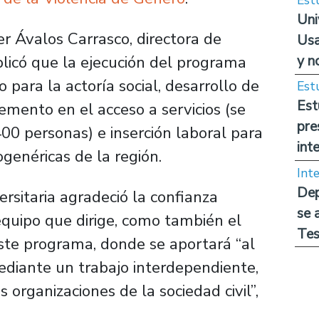
Uni
er Ávalos Carrasco, directora de
Usa
y n
plicó que la ejecución del programa
o para la actoría social, desarrollo de
Est
Est
cremento en el acceso a servicios (se
pre
00 personas) e inserción laboral para
int
ogenéricas de la región.
Int
Dep
ersitaria agradeció la confianza
se 
equipo que dirige, como también el
Tes
este programa, donde se aportará “al
mediante un trabajo interdependiente,
s organizaciones de la sociedad civil”,