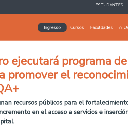
ESTUDANTES
Navegación principal
Ingresso
Cursos
Faculdades
A U
ro ejecutará programa de
a promover el reconocimi
IQA+
nan recursos públicos para el fortalecimiento 
 incremento en el acceso a servicios e inserció
pital.