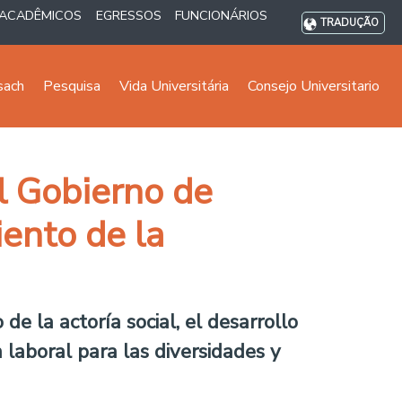
ACADÊMICOS
EGRESSOS
FUNCIONÁRIOS
TRADUÇÃO
sach
Pesquisa
Vida Universitária
Consejo Universitario
l Gobierno de
ento de la
de la actoría social, el desarrollo
n laboral para las diversidades y