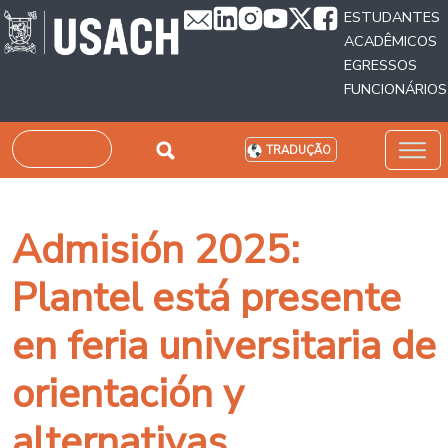
Passar para o conteúdo principal
ESTUDANTES
ACADÊMICOS
EGRESSOS
FUNCIONÁRIOS
Pesquisar
TRADUÇÃO
Admisión 2025:
Plantel está presente
en feria universitaria de
orientación y
alternativas