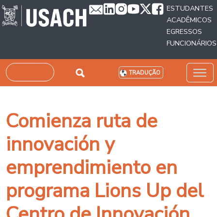
Passar para o conteúdo principal
ESTUDANTES
ACADÊMICOS
EGRESSOS
FUNCIONÁRIOS
Pesquisar
TRADUÇÃO
Comienza ruta de
innovación y
emprendimiento en
programa Lions Up del
Centro de Innovación