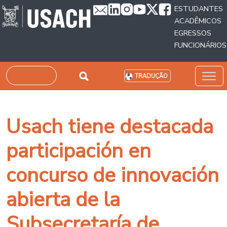
Passar para o conteúdo principal
ESTUDANTES
ACADÊMICOS
EGRESSOS
FUNCIONÁRIOS
Pesquisar
TRADUÇÃO
Usach tiene destacada
participación en
concurso de innovación
abierta de la
Subsecretaría de