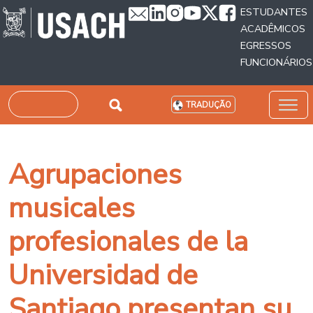
Passar para o conteúdo principal
ESTUDANTES
ACADÊMICOS
EGRESSOS
FUNCIONÁRIOS
Pesquisar
TRADUÇÃO
Agrupaciones
musicales
profesionales de la
Universidad de
Santiago presentan su