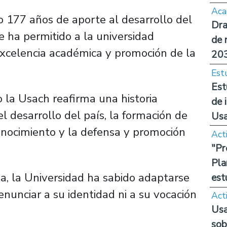
Aca
 177 años de aporte al desarrollo del
Dra
ue ha permitido a la universidad
de 
xcelencia académica y promoción de la
20
Est
Est
o la Usach reafirma una historia
de 
 desarrollo del país, la formación de
Us
conocimiento y la defensa y promoción
Act
"Pr
Pla
ia, la Universidad ha sabido adaptarse
est
enunciar a su identidad ni a su vocación
Act
Usa
sob