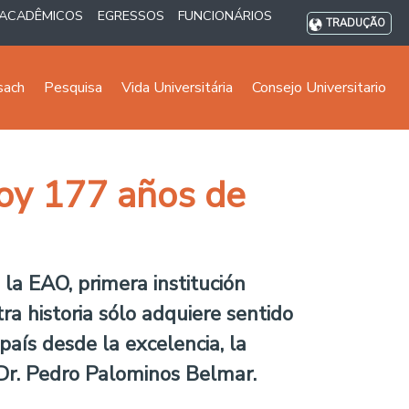
ACADÊMICOS
EGRESSOS
FUNCIONÁRIOS
TRADUÇÃO
sach
Pesquisa
Vida Universitária
Consejo Universitario
hoy 177 años de
la EAO, primera institución
a historia sólo adquiere sentido
país desde la excelencia, la
 Dr. Pedro Palominos Belmar.