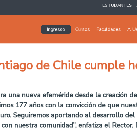
ESTUDANTES
Navegación principal
Ingresso
Cursos
Faculdades
A U
ntiago de Chile cumple 
ra una nueva efeméride desde la creación de 
mos 177 años con la convicción de que nuestr
turo. Seguiremos aportando al desarrollo del 
 con nuestra comunidad”, enfatiza el Rector,