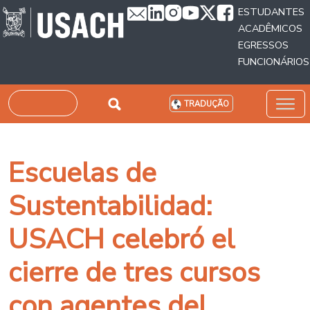
Passar para o conteúdo principal
ESTUDANTES
ACADÊMICOS
EGRESSOS
FUNCIONÁRIOS
Pesquisar
TRADUÇÃO
Escuelas de
Sustentabilidad:
USACH celebró el
cierre de tres cursos
con agentes del