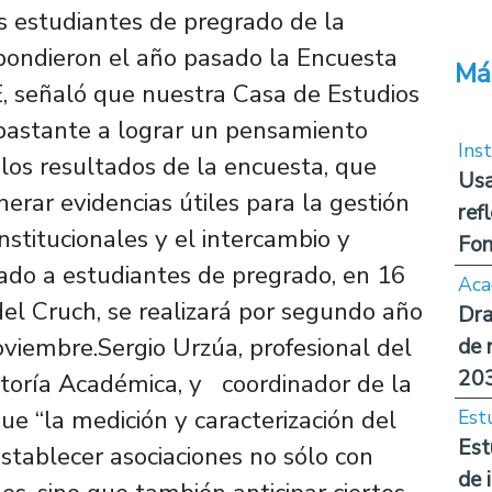
os estudiantes de pregrado de la
pondieron el año pasado la Encuesta
Má
, señaló que nuestra Casa de Estudios
 bastante a lograr un pensamiento
Inst
e los resultados de la encuesta, que
Usa
erar evidencias útiles para la gestión
ref
nstitucionales y el intercambio y
Fon
cado a estudiantes de pregrado, en 16
Aca
el Cruch, se realizará por segundo año
Dra
oviembre.Sergio Urzúa, profesional del
de 
20
ctoría Académica, y coordinador de la
 “la medición y caracterización del
Est
Est
stablecer asociaciones no sólo con
de 