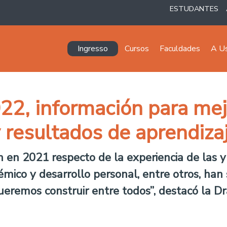
ESTUDANTES
Navegación principal
Ingresso
Cursos
Faculdades
A U
2, información para mej
 resultados de aprendiza
n en 2021 respecto de la experiencia de las 
émico y desarrollo personal, entre otros, han 
ueremos construir entre todos”, destacó la Dr