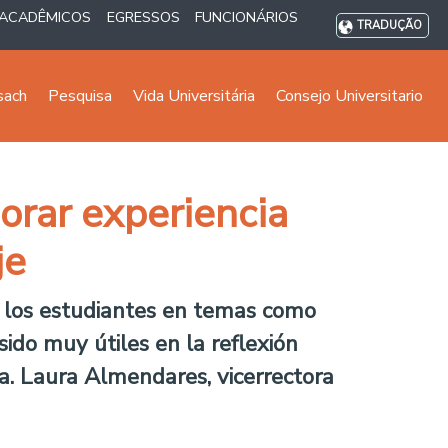
ACADÊMICOS
EGRESSOS
FUNCIONÁRIOS
TRADUÇÃO
sach
Pesquisa
Vida Universitária
Consejo Universitario
orar experiencia
je
y los estudiantes en temas como
sido muy útiles en la reflexión
a. Laura Almendares, vicerrectora