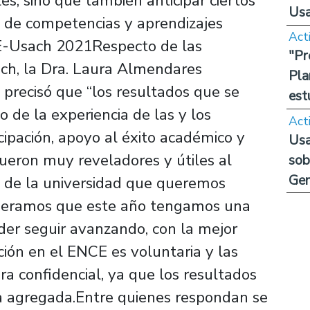
es, sino que también anticipar ciertos
Us
 de competencias y aprendizajes
Act
CE-Usach 2021Respecto de las
"Pr
ch, la Dra. Laura Almendares
Pla
 precisó que “los resultados que se
est
 de la experiencia de las y los
Act
ipación, apoyo al éxito académico y
Usa
 fueron muy reveladores y útiles al
sob
Ge
 de la universidad que queremos
Esperamos que este año tengamos una
der seguir avanzando, con la mejor
ción en el ENCE es voluntaria y las
a confidencial, ya que los resultados
a agregada.Entre quienes respondan se