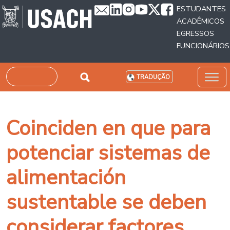
Passar para o conteúdo principal
ESTUDANTES
ACADÊMICOS
EGRESSOS
FUNCIONÁRIOS
Pesquisar
TRADUÇÃO
Coinciden en que para
potenciar sistemas de
alimentación
sustentable se deben
considerar factores