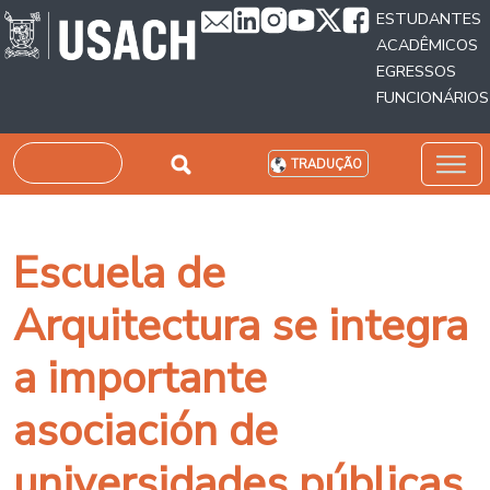
Passar para o conteúdo principal
ESTUDANTES
ACADÊMICOS
EGRESSOS
FUNCIONÁRIOS
Pesquisar
TRADUÇÃO
Escuela de
Arquitectura se integra
a importante
asociación de
universidades públicas