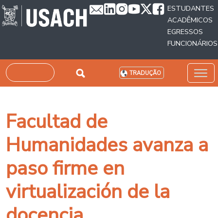
Passar para o conteúdo principal
ESTUDANTES
ACADÊMICOS
EGRESSOS
FUNCIONÁRIOS
Pesquisar
TRADUÇÃO
Facultad de
Humanidades avanza a
paso firme en
virtualización de la
docencia