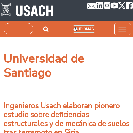
Pasar al contenido principal
Buscar
IDIOMAS
Universidad de
Santiago
Ingenieros Usach elaboran pionero
estudio sobre deficiencias
estructurales y de mecánica de suelos
tras terremoto en Siria