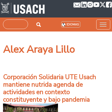
Pasar al contenido principal
Buscar
IDIOMAS
Alex Araya Lillo
Corporación Solidaria UTE Usach
mantiene nutrida agenda de
actividades en contexto
constituyente y bajo pandemia