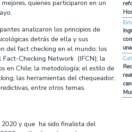
s mejores, quienes participaron en un
ref
Hos
ayo.
Est
ipantes analizaron los principios de
Ing
icológicas detrás de ella y sus
com
una
en del fact checking en el mundo; los
nal Fact-Checking Network (IFCN); la
Cul
Rec
os en Chile; la metodología; el estilo de
rea
ecking; las herramientas del chequeador;
can
predictivas, entre otros temas.
Mus
e 2020 y que ha sido finalista del