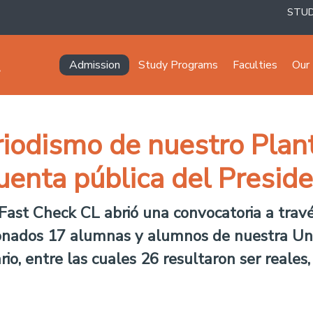
STU
Navegación principal
Admission
Study Programs
Faculties
Our 
riodismo de nuestro Plan
uenta pública del Preside
, Fast Check CL abrió una convocatoria a trav
onados 17 alumnas y alumnos de nuestra Uni
rio, entre las cuales 26 resultaron ser reales