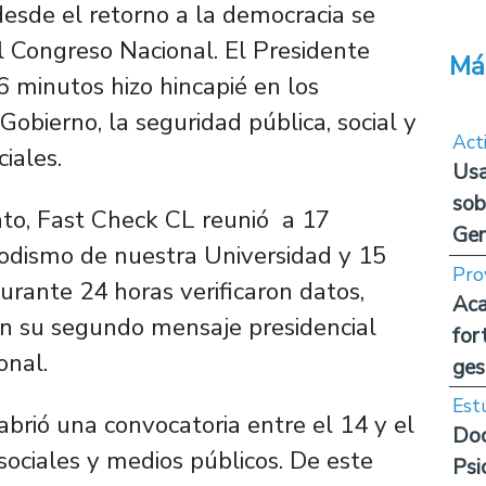
esde el retorno a la democracia se
el Congreso Nacional. El Presidente
Má
6 minutos hizo hincapié en los
bierno, la seguridad pública, social y
Act
iales.
Usa
sob
nto, Fast Check CL reunió a 17
Ge
iodismo de nuestra Universidad y 15
Pro
durante 24 horas verificaron datos,
Aca
en su segundo mensaje presidencial
for
onal.
ges
Est
 abrió una convocatoria entre el 14 y el
Doc
 sociales y medios públicos. De este
Psi