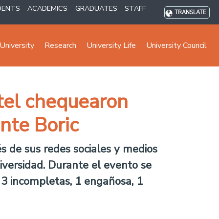
DENTS
ACADEMICS
GRADUATES
STAFF
TRANSLATE
University
Research
University Life
University Council
tel chequearon
nte Boric
és de sus redes sociales y medios
versidad. Durante el evento se
, 3 incompletas, 1 engañosa, 1