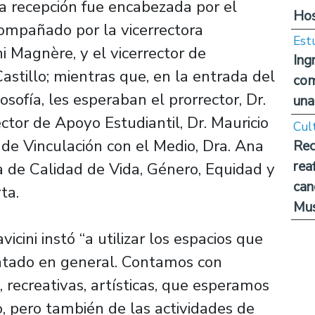
la recepción fue encabezada por el
Hos
acompañado por la vicerrectora
Est
ni Magnère, y el vicerrector de
Ing
stillo; mientras que, en la entrada del
com
ofía, les esperaban el prorrector, Dr.
una
ctor de Apoyo Estudiantil, Dr. Mauricio
Cul
 de Vinculación con el Medio, Dra. Ana
Rec
rea
a de Calidad de Vida, Género, Equidad y
can
ta.
Mus
vicini instó “a utilizar los espacios que
ntado en general. Contamos con
, recreativas, artísticas, que esperamos
 pero también de las actividades de