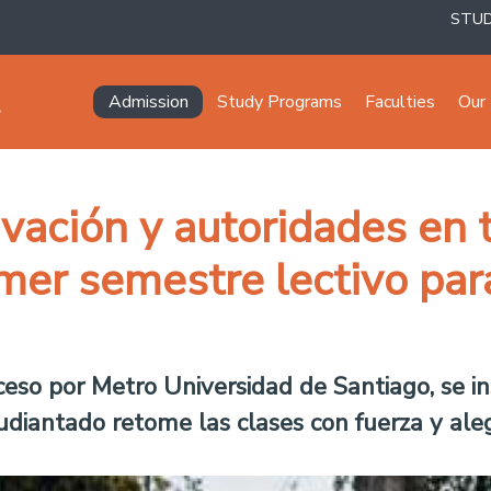
STU
Navegación principal
Admission
Study Programs
Faculties
Our 
ivación y autoridades en
imer semestre lectivo pa
cceso por Metro Universidad de Santiago, se i
tudiantado retome las clases con fuerza y aleg