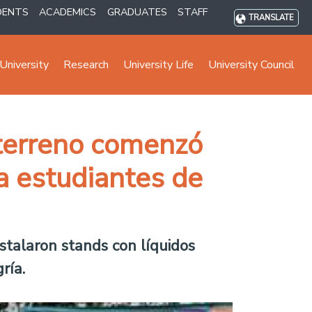
DENTS
ACADEMICS
GRADUATES
STAFF
TRANSLATE
University
Research
University Life
University Council
 terreno comenzó
ra estudiantes de
nstalaron stands con líquidos
ría.