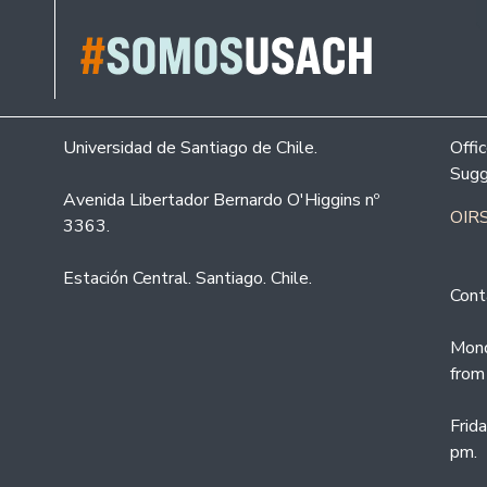
Universidad de Santiago de Chile.
Offi
Sugg
Avenida Libertador Bernardo O'Higgins nº
OIRS
3363.
Estación Central. Santiago. Chile.
Cont
Mond
from
Frid
pm.