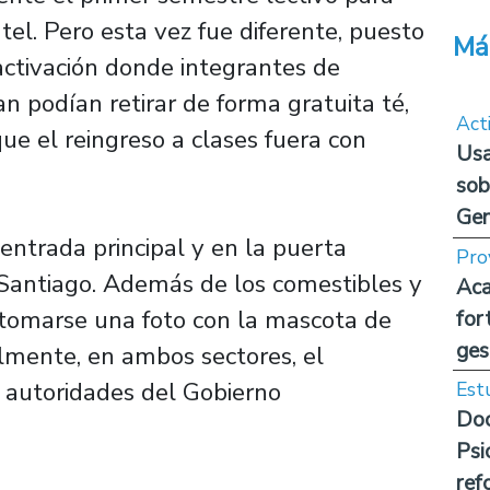
el. Pero esta vez fue diferente, puesto
Má
activación donde integrantes de
 podían retirar de forma gratuita té,
Act
 que el reingreso a clases fuera con
Usa
sob
Ge
entrada principal y en la puerta
Pro
Santiago. Además de los comestibles y
Aca
 tomarse una foto con la mascota de
for
ges
almente, en ambos sectores, el
 autoridades del Gobierno
Est
Doc
Psi
ref