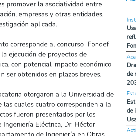
es promover la asociatividad entre
gación, empresas y otras entidades,
Inst
estigación aplicada.
Usa
ref
ento corresponde al concurso Fondef
Fon
 la ejecución de proyectos de
Aca
ógica, con potencial impacto económico
Dra
an ser obtenidos en plazos breves.
de 
20
ocatoria otorgaron a la Universidad de
Est
Est
e las cuales cuatro corresponden a la
de 
ectos fueron presentados por los
Us
ngeniería Eléctrica, Dr. Héctor
Act
epartamento de Ingeniería en Obras