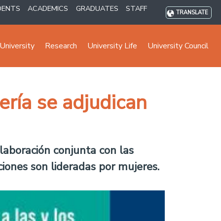
DENTS
ACADEMICS
GRADUATES
STAFF
TRANSLATE
University
Research
University Life
University Council
ería se adjudican
laboración conjunta con las
ciones son lideradas por mujeres.