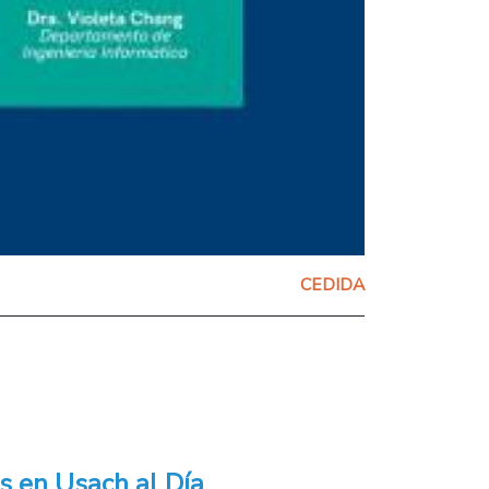
CEDIDA
s en Usach al Día