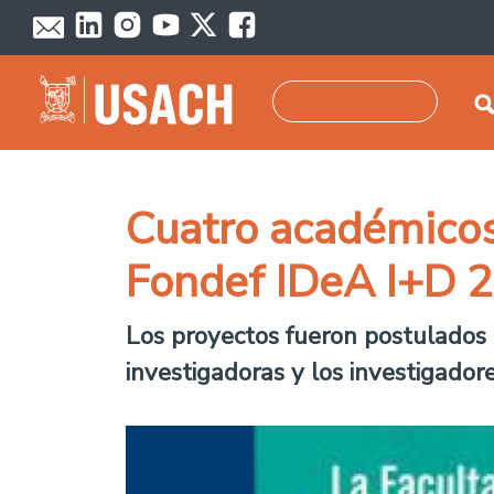
Skip to main content
Search
Cuatro académicos 
Fondef IDeA I+D 
Los proyectos fueron postulados 
investigadoras y los investigador