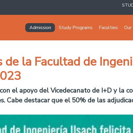
STU
Navegación principal
Admission
Study Programs
Faculties
Our 
de la Facultad de Ingeni
2023
con el apoyo del Vicedecanato de I+D y la co
es. Cabe destacar que el 50% de las adjudica