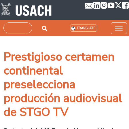
Skip to main content
Search
TRANSLATE
Prestigioso certamen
continental
preselecciona
producción audiovisual
de STGO TV