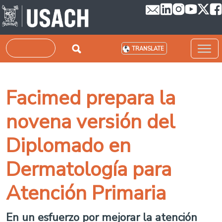
Skip to main content
Search
TRANSLATE
Facimed prepara la
novena versión del
Diplomado en
Dermatología para
Atención Primaria
En un esfuerzo por mejorar la atención