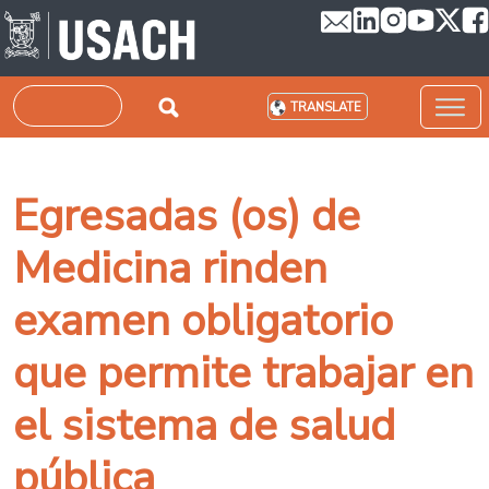
Skip to main content
Search
TRANSLATE
Egresadas (os) de
Medicina rinden
examen obligatorio
que permite trabajar en
el sistema de salud
pública