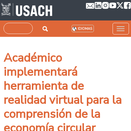
Pasar al contenido principal
Buscar
IDIOMAS
Académico
implementará
herramienta de
realidad virtual para la
comprensión de la
economía circular