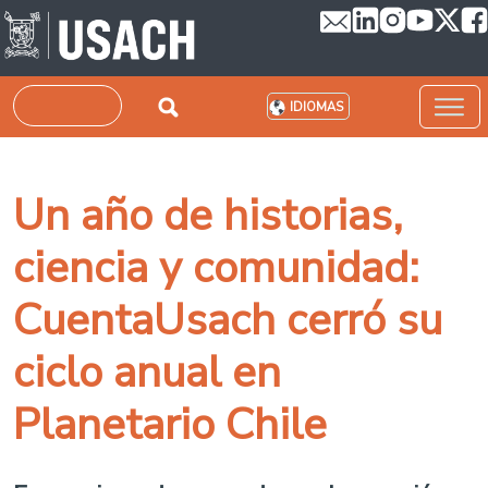
Pasar al contenido principal
Buscar
IDIOMAS
Un año de historias,
ciencia y comunidad:
CuentaUsach cerró su
ciclo anual en
Planetario Chile