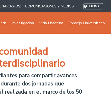
ONARIAS(OS)
COMUNICACIONES Y MEDIOS
IDIOMAS
sach
Investigación
Vida Usachina
Consejo Universitario
 comunidad
terdisciplinario
udiantes para compartir avances
s durante dos jornadas que
al realizada en el marco de los 50