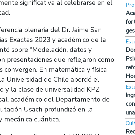
lmente significativa al celebrarse en el
Pro
tad.
Aca
for
erencia plenaria del Dr. Jaime San
ges
ias Exactas 2023 y académico de la
Est
entó sobre “Modelación, datos y
Doc
Psi
on presentaciones que reflejaron cómo
ref
vas convergen. En matemática y física
Hos
 la Universidad de Chile abordó el
Est
 y la clase de universalidad KPZ,
Ing
sal, académico del Departamento de
com
utación Usach profundizó en la
una
 y mecánica cuántica.
Cul
Rec