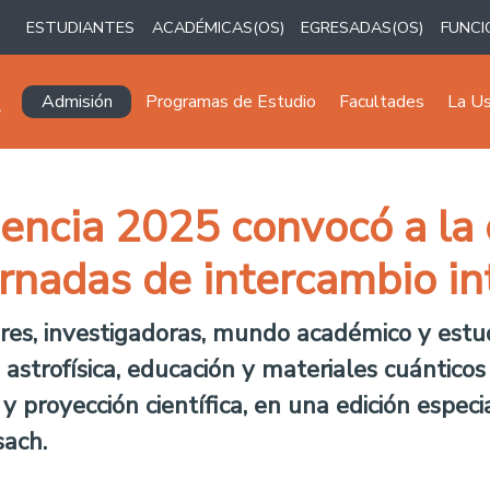
ESTUDIANTES
ACADÉMICAS(OS)
EGRESADAS(OS)
FUNCI
Navegación principal
Admisión
Programas de Estudio
Facultades
La U
encia 2025 convocó a la
ornadas de intercambio in
ores, investigadoras, mundo académico y est
 astrofísica, educación y materiales cuántico
y proyección científica, en una edición especi
sach.