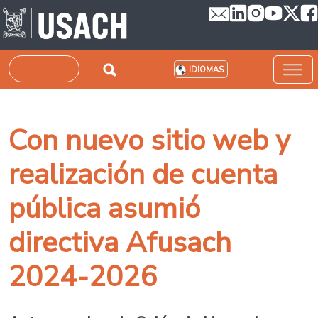
Pasar al contenido principal
Buscar
IDIOMAS
Con nuevo sitio web y
realización de cuenta
pública asumió
directiva Afusach
2024-2026