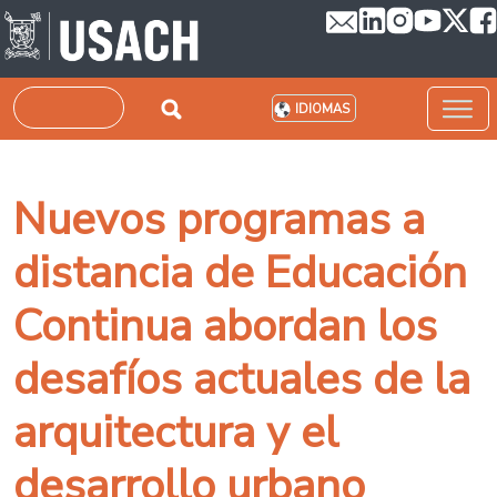
Pasar al contenido principal
Buscar
IDIOMAS
Nuevos programas a
distancia de Educación
Continua abordan los
desafíos actuales de la
arquitectura y el
desarrollo urbano