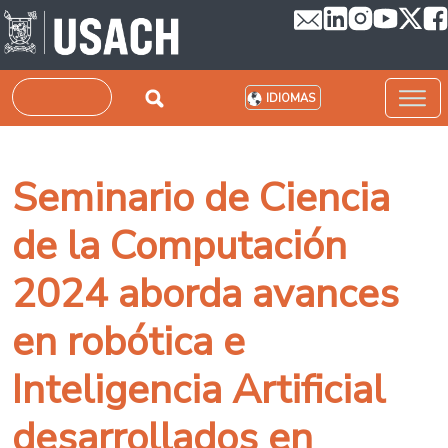
Pasar al contenido principal
Buscar
IDIOMAS
Seminario de Ciencia
de la Computación
2024 aborda avances
en robótica e
Inteligencia Artificial
desarrollados en