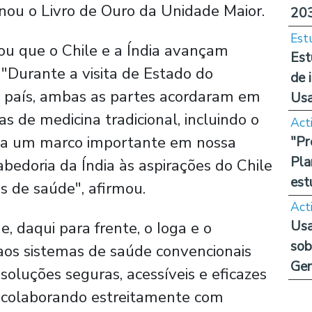
sinou o Livro de Ouro da Unidade Maior.
20
Est
ou que o Chile e a Índia avançam
Est
"Durante a visita de Estado do
de 
o país, ambas as partes acordaram em
Us
s de medicina tradicional, incluindo o
Act
nta um marco importante em nossa
"Pr
Pla
bedoria da Índia às aspirações do Chile
est
s de saúde", afirmou.
Act
Usa
 daqui para frente, o Ioga e o
sob
os sistemas de saúde convencionais
Ge
oluções seguras, acessíveis e eficazes
 colaborando estreitamente com