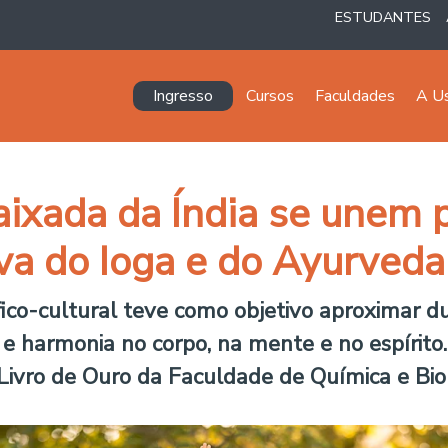
ESTUDANTES
Navegación principal
Ingresso
Cursos
Faculdades
A U
aixada da Índia se unem 
va do Ioga e do Ayurveda
fico-cultural teve como objetivo aproximar du
o e harmonia no corpo, na mente e no espírit
 Livro de Ouro da Faculdade de Química e Biol