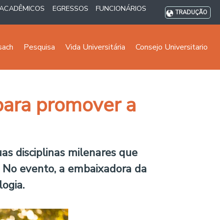
ACADÊMICOS
EGRESSOS
FUNCIONÁRIOS
TRADUÇÃO
sach
Pesquisa
Vida Universitária
Consejo Universitario
para promover a
as disciplinas milenares que
o. No evento, a embaixadora da
ogia.