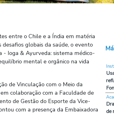
es entre o Chile e a Índia em matéria
s desafios globais da saúde, o evento
Má
va - Ioga & Ayurveda: sistema médico-
 equilíbrio mental e orgânico na vida
Inst
Usa
ref
eção de Vinculação com o Meio da
Fon
, em colaboração com a Faculdade de
Aca
to de Gestão do Esporte da Vice-
Dra
 contou com a presença da Embaixadora
de 