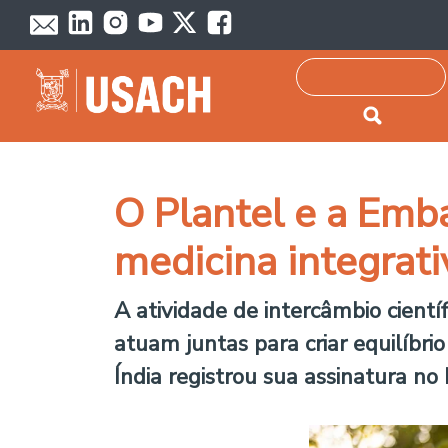
Passar para o conteúdo principal
Pesquisar
O Plantel e a Emb
medicina integrati
A atividade de intercâmbio cientí
atuam juntas para criar equilíbri
Índia registrou sua assinatura no