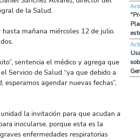
Daniel Sánchez Álvarez, director del
Act
ral de la Salud.
"Pr
Pla
y hasta mañana miércoles 12 de julio.
est
ados.
Act
Usa
ito”, sentencia el médico y agrega que
sob
Ge
 el Servicio de Salud “ya que debido a
d, esperamos agendar nuevas fechas”,
unidad la invitación para que acudan a
para inocularse, porque esta es la
 graves enfermedades respiratorias