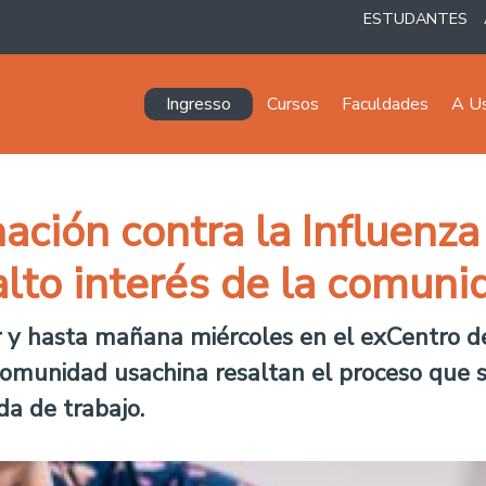
ESTUDANTES
Navegación principal
Ingresso
Cursos
Faculdades
A U
ción contra la Influenza
alto interés de la comuni
r y hasta mañana miércoles en el exCentro de
 comunidad usachina resaltan el proceso que
da de trabajo.