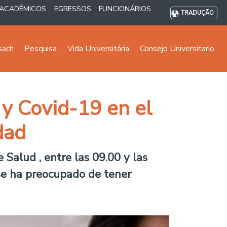
ACADÊMICOS
EGRESSOS
FUNCIONÁRIOS
TRADUÇÃO
sach
Pesquisa
Vida Universitária
Consejo Universitario
 y Covid-19 en el
dad
 Salud , entre las 09.00 y las
 se ha preocupado de tener