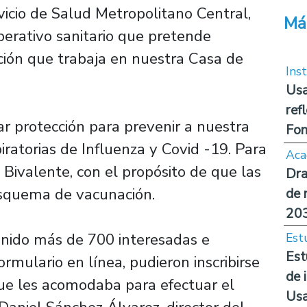
vicio de Salud Metropolitano Central,
Má
erativo sanitario que pretende
ación que trabaja en nuestra Casa de
Inst
Usa
ref
ar protección para prevenir a nuestra
Fon
ratorias de Influenza y Covid -19. Para
Aca
n Bivalente, con el propósito de que las
Dra
squema de vacunación.
de 
20
enido más de 700 interesadas e
Est
Est
ormulario en línea, pudieron inscribirse
de 
 que les acomodaba para efectuar el
Us