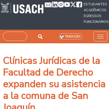
Passar para o conteúdo principal
ESTUDANTES
ACADÊMICOS
EGRESSOS
FUNCIONÁRIOS
Pesquisar
TRADUÇÃO
Clínicas Jurídicas de la
Facultad de Derecho
expanden su asistencia
a la comuna de San
Joaquín