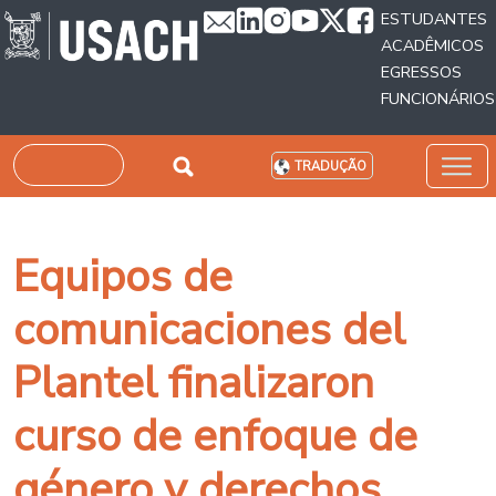
Passar para o conteúdo principal
ESTUDANTES
ACADÊMICOS
EGRESSOS
FUNCIONÁRIOS
Pesquisar
TRADUÇÃO
Equipos de
comunicaciones del
Plantel finalizaron
curso de enfoque de
género y derechos