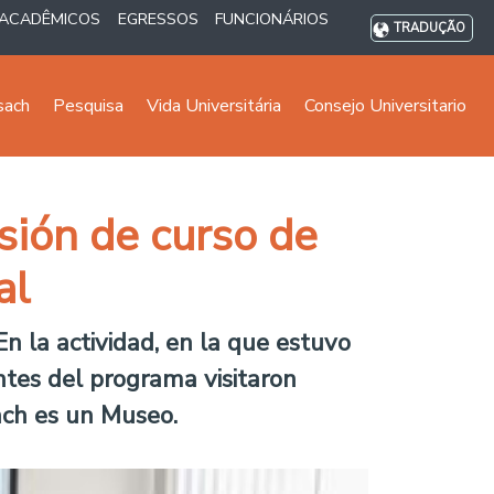
ACADÊMICOS
EGRESSOS
FUNCIONÁRIOS
TRADUÇÃO
sach
Pesquisa
Vida Universitária
Consejo Universitario
sión de curso de
al
n la actividad, en la que estuvo
antes del programa visitaron
ach es un Museo.