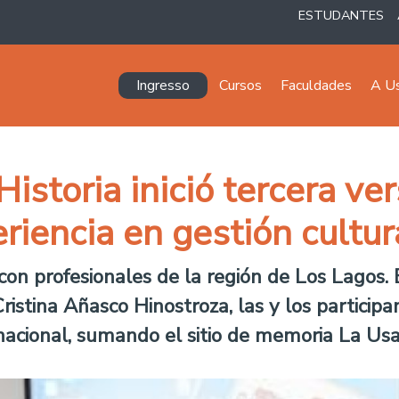
ESTUDANTES
Navegación principal
Ingresso
Cursos
Faculdades
A U
storia inició tercera ver
riencia en gestión cultur
on profesionales de la región de Los Lagos. E
ristina Añasco Hinostroza, las y los particip
 nacional, sumando el sitio de memoria La Us