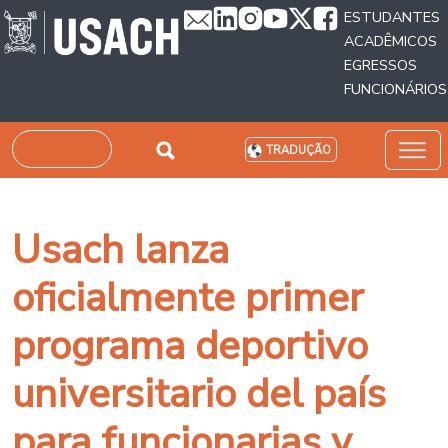
Passar para o conteúdo principal
ESTUDANTES
ACADÊMICOS
EGRESSOS
FUNCIONÁRIOS
Pesquisar
TRADUÇÃO
Usach lanza
oficialmente primer
programa deportivo
universitario del país
para funcionarias y